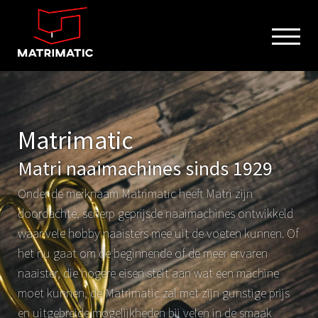
Matrimatic
Matri naaimachines sinds 1929
Onder de merknaam Matrimatic heeft Matri zijn
doordachte, scherp geprijsde naaimachines ontwikkeld
waar vele hobby naaisters mee uit de voeten kunnen. Of
het nu gaat om de beginnende of de meer ervaren
naaister, die hogere eisen stelt aan wat een machine
moet kunnen, de Matrimatic zal met zijn gunstige prijs
en uitgebreide mogelijkheden bij velen in de smaak